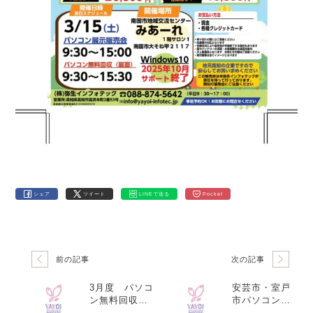
シェア
ツイート
LINEで送る
Pocket
前の記事
次の記事
3月度 パソコ
安芸市・室戸
ン無料回収、
市パソコン無
販売イベント
料回収、展示