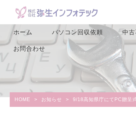
ホーム
パソコン回収依頼
中古
お問合わせ
機器別回収費用一覧
回収後はどうなる
の？
HOME
>
お知らせ
>
9/18高知県庁にてPC贈