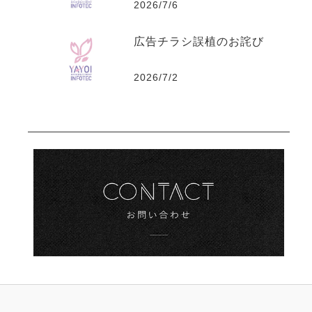
2026/7/6
の2会場）
広告チラシ誤植のお詫び
2026/7/2