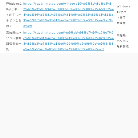
Windows1
https://yayoi-infotec.com/windows10%e3%81%8c%e3%8
Windows
0がサポー
2%b5%e3%83%9d%e3%83%bc%e3%83%88%e7%b5%82%e
10サポー
ト終了した
4%ba%86%e3%81%97%e3%81%9f%e3%82%89%e3%81%a
ト終了
らどうなる
9%e3%81%86%e3%81%aa%e3%82%8b%e3%81%ae%ef%b
危険性
の？
c%9f/
高知県のパ
https://yayoi-infotec.com/%e9%ab%98%e7%9f%a5%e7%9
高知県
ソコン無料
c%8c%e3%81%ae%e3%83%91%e3%82%bd%e3%82%b3%e
パソコン
回収業者一
3%83%b3%e7%84%a1%e6%96%99%e5%9b%9e%e5%8f%8
無料回収
覧
e%e6%a5%ad%e8%80%85%e4%b8%80%e8%a6%a7/