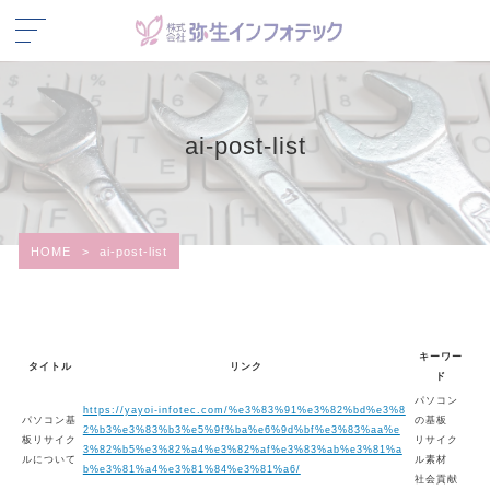
ai-post-list
HOME
>
ai-post-list
キーワー
タイトル
リンク
ド
パソコン
https://yayoi-infotec.com/%e3%83%91%e3%82%bd%e3%8
パソコン基
の基板
2%b3%e3%83%b3%e5%9f%ba%e6%9d%bf%e3%83%aa%e
板リサイク
リサイク
3%82%b5%e3%82%a4%e3%82%af%e3%83%ab%e3%81%a
ルについて
ル素材
b%e3%81%a4%e3%81%84%e3%81%a6/
社会貢献