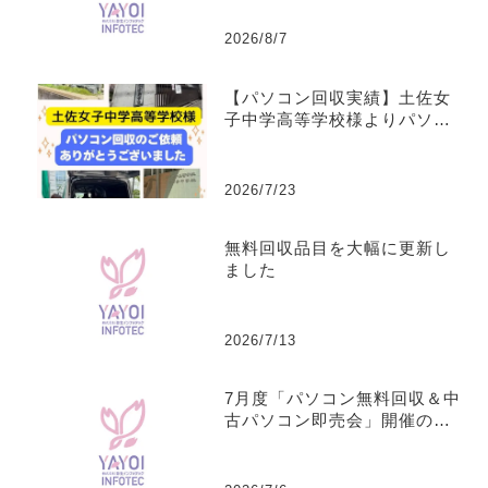
2026/8/7
【パソコン回収実績】土佐女
子中学高等学校様よりパソコ
ンを回収しました
2026/7/23
無料回収品目を大幅に更新し
ました
2026/7/13
7月度「パソコン無料回収＆中
古パソコン即売会」開催のお
知らせ（安芸・春野の2会場）