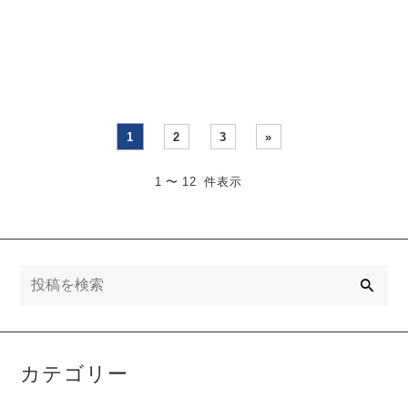
ございます。 このたび、プ
１０月度の予定です
リンターの回収ルー・・・
・・・
1
2
3
»
1 〜 12 件表示
検
索
カテゴリー