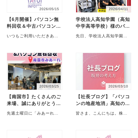
2026/05/15
2026/04/11
【6月開催】パソコン無
学校法人高知学園（高知
料回収＆中古パソコン販
中学高等学校）様のパソ
売会のお知らせ
コン回収を行いました
いつもご利用いただきあり
先日、学校法人高知学園
がとうございます。 2026年
（高知中学高等学校）様よ
6月のパソコン回収イベント
りご依頼を受け、不要とな
スケジュール・・・
ったパソコンの回収作業に
お伺・・・
2026/03/25
2026/03/10
【南国市】たくさんのご
【社長ブログ】「パソコ
来場、誠にありがとうご
ンの地産地消」高知の資
ざいました
源は、高知で活かす
先週土曜日に「みあーれ」
皆さま、こんにちは。株式
にて開催いたしました「中
会社弥生インフォテック代
古パソコン販売会＆無料回
表の坂井です。 最近、行政
収イベント」。 おかげさ
や福祉業界、企業の・・・
ま・・・