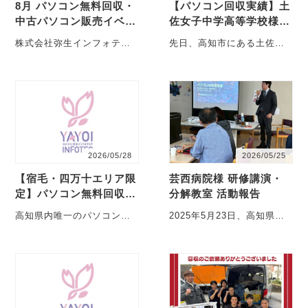
8月 パソコン無料回収・
【パソコン回収実績】土
中古パソコン販売イベン
佐女子中学高等学校様よ
ト開催のお知らせ
りパソコンを回収しまし
株式会社弥生インフォテッ
先日、高知市にある土佐女
た
クでは、8月も高知県内で
子中学高等学校様よりご依
「パソコン無料回収・中古
頼をいただき、使用済みパ
パソコン販売イベント」を
ソコンの回収に伺いました
開・・・
・・・
2026/05/28
2026/05/25
【宿毛・四万十エリア限
芸西病院様 研修講演・
定】パソコン無料回収イ
分解教室 活動報告
ベントをベスト電器宿毛
高知県内唯一のパソコン専
2025年5月23日、高知県安
店で開催します
門無料回収業者・弥生イン
芸市の芸西病院様にて、当
フォテックは、 2026年5月
社代表取締役・坂井が研修
30日（土）、・・・
講師を務めさせてい
た・・・