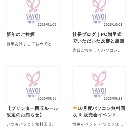
2026/01/05
2025/10/01
新年のご挨拶
社長ブログ｜PC贈呈式
でいただいた反響と感謝
新年あけましておめでとう
ございます。旧年中は、格
先日ご報告したパソコン贈
別のご支援とご厚情を賜
呈式ですが、その後、想像
り、誠にありがとうござい
以上に多くの反響をいただ
まし・・・
きました。 ・・・
2025/09/30
2025/09/22
【プリンター回収ルール
10月度パソコン無料回
改定のお知らせ】
収 & 販売会イベントの
お知らせ2025
いつもパソコン無料回収に
恒例イベント パソコン無料
ご協力いただきありがとう
回収 と パソコン販売会